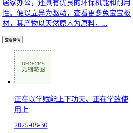
居家办公，还具有优良的环保机能和耐用
性。便以立异为驱动，查看更多兔宝宝板
材，其产物以天然原木为原料，...
查看详情
正在以学赋能上下功夫、正在学致使
用上
2025-08-30