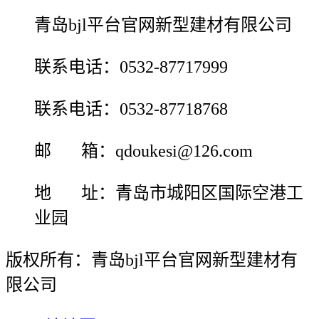
青岛bjl平台官网新型建材有限公司
联系电话：0532-87717999
联系电话：0532-87718768
邮 箱：qdoukesi@126.com
地 址：青岛市城阳区国际空港工
业园
版权所有：青岛bjl平台官网新型建材有
限公司