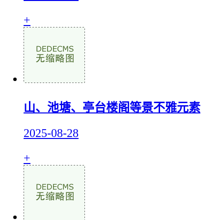
+
山、池塘、亭台楼阁等景不雅元素
2025-08-28
+