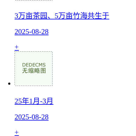
3万亩茶园、5万亩竹海共生于
2025-08-28
+
25年1月-3月
2025-08-28
+