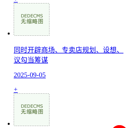
同时开辟商场、专卖店规划、设想、
议勾当筹谋
2025-09-05
+