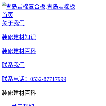
首页
关于我们
装修建材知识
装修建材百科
联系我们
联系电话：0532-87717999
装修建材百科