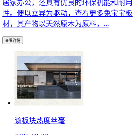
居家办公，还具有优良的环保机能和耐用
性。便以立异为驱动，查看更多兔宝宝板
材，其产物以天然原木为原料，...
查看详情
该板块热度丝毫