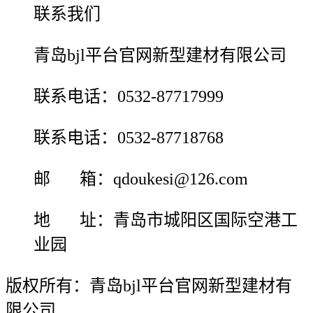
联系我们
青岛bjl平台官网新型建材有限公司
联系电话：0532-87717999
联系电话：0532-87718768
邮 箱：qdoukesi@126.com
地 址：青岛市城阳区国际空港工
业园
版权所有：青岛bjl平台官网新型建材有
限公司