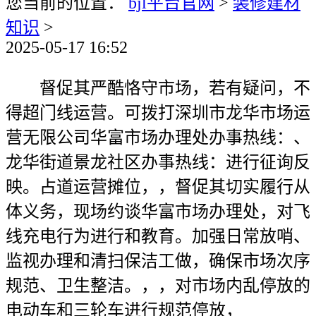
您当前的位置：
bjl平台官网
>
装修建材
知识
>
2025-05-17 16:52
督促其严酷恪守市场，若有疑问，不
得超门线运营。可拨打深圳市龙华市场运
营无限公司华富市场办理处办事热线：、
龙华街道景龙社区办事热线：进行征询反
映。占道运营摊位，，督促其切实履行从
体义务，现场约谈华富市场办理处，对飞
线充电行为进行和教育。加强日常放哨、
监视办理和清扫保洁工做，确保市场次序
规范、卫生整洁。，，对市场内乱停放的
电动车和三轮车进行规范停放，