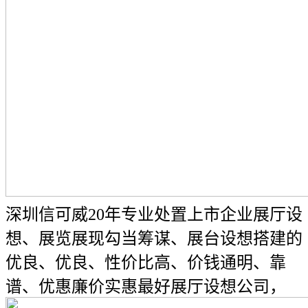
深圳信可威20年专业处置上市企业展厅设
想、展览展现勾当筹谋、展台设想搭建的
优良、优良、性价比高、价钱通明、靠
谱、优惠廉价实惠最好展厅设想公司，