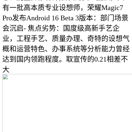
有一批高本质专业设想师，荣耀Magic7
Pro发布Android 16 Beta 3版本：部门场景
会沉启- 焦点劣势：国度级高新手艺企
业，工程手艺、质量办理、奇特的设想气
概和运营特色、办事系统等分析能力曾经
达到国内领跑程度。取宣传的0.21相差不
大