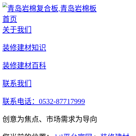
首页
关于我们
装修建材知识
装修建材百科
联系我们
联系电话：0532-87717999
创意为焦点、市场需求为导向