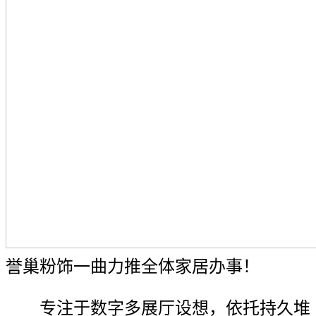
誉巢粉饰一曲力推全体家居办事！
专注于数字多展厅设想，依托持久堆