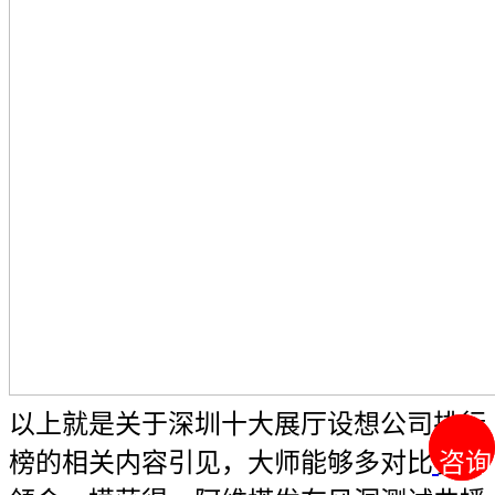
以上就是关于深圳十大展厅设想公司排行
咨询
咨询
榜的相关内容引见，大师能够多对比参考