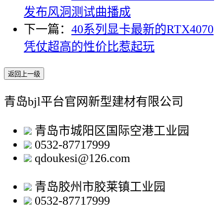
发布风洞测试曲播成
下一篇：
40系列显卡最新的RTX4070
凭仗超高的性价比惹起玩
返回上一级
青岛bjl平台官网新型建材有限公司
青岛市城阳区国际空港工业园
0532-87717999
qdoukesi@126.com
青岛胶州市胶莱镇工业园
0532-87717999