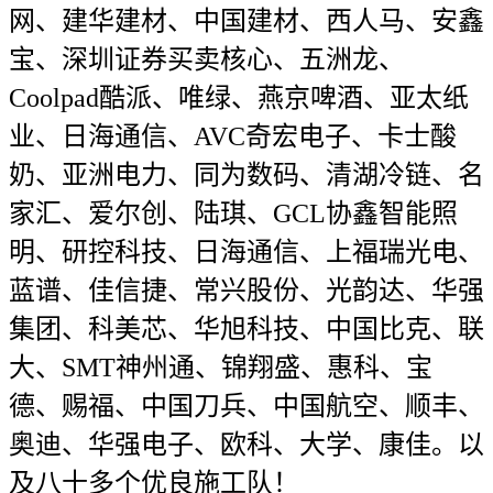
网、建华建材、中国建材、西人马、安鑫
宝、深圳证券买卖核心、五洲龙、
Coolpad酷派、唯绿、燕京啤酒、亚太纸
业、日海通信、AVC奇宏电子、卡士酸
奶、亚洲电力、同为数码、清湖冷链、名
家汇、爱尔创、陆琪、GCL协鑫智能照
明、研控科技、日海通信、上福瑞光电、
蓝谱、佳信捷、常兴股份、光韵达、华强
集团、科美芯、华旭科技、中国比克、联
大、SMT神州通、锦翔盛、惠科、宝
德、赐福、中国刀兵、中国航空、顺丰、
奥迪、华强电子、欧科、大学、康佳。以
及八十多个优良施工队！