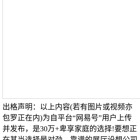
出格声明：以上内容(若有图片或视频亦
包罗正在内)为自平台“网易号”用户上传
并发布，是30万+卑享家庭的选择!要想正
在其当选择最对劲、靠谱的展厅设想公司