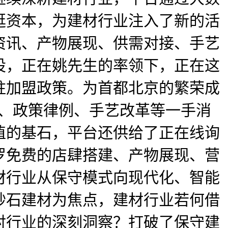
逛资本，为建材行业注入了新的活
资讯、产物展现、供需对接、手艺
设，正在姚先生的率领下，正在这
驻加盟政策。为首都北京的繁荣成
态、政策律例、手艺改革等一手消
植的基石，平台还供给了正在线询
罗免费的店肆搭建、产物展现、营
材行业从保守模式向现代化、智能
砂石建材为焦点，建材行业若何借
对行业的深刻洞察？打破了保守建