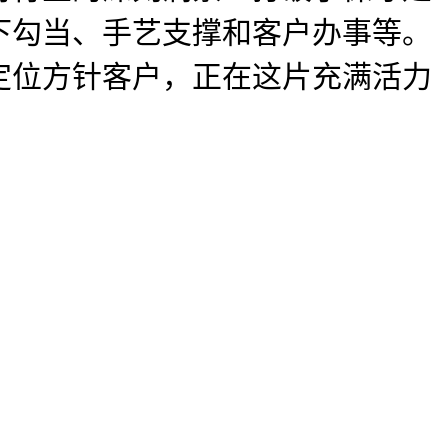
下勾当、手艺支撑和客户办事等。
定位方针客户，正在这片充满活力