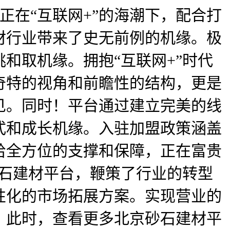
正在“互联网+”的海潮下，配合打
材行业带来了史无前例的机缘。极
和取机缘。拥抱“互联网+”时代
奇特的视角和前瞻性的结构，更是
见。同时！平台通过建立完美的线
式和成长机缘。入驻加盟政策涵盖
给全方位的支撑和保障，正在富贵
砂石建材平台，鞭策了行业的转型
性化的市场拓展方案。实现营业的
，此时，查看更多北京砂石建材平