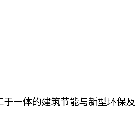
工于一体的建筑节能与新型环保及