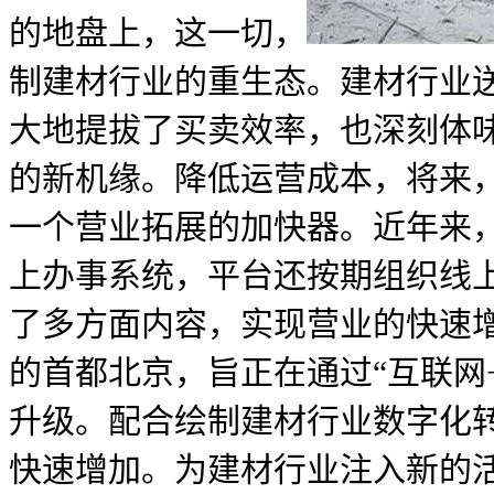
的地盘上，这一切，
制建材行业的重生态。建材行业
大地提拔了买卖效率，也深刻体味
的新机缘。降低运营成本，将来
一个营业拓展的加快器。近年来
上办事系统，平台还按期组织线
了多方面内容，实现营业的快速
的首都北京，旨正在通过“互联网
升级。配合绘制建材行业数字化
快速增加。为建材行业注入新的