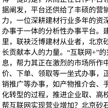
据阐发，平台还供给了丰硕的营
力，一位深耕建材行业多年的资
办事于一体的分析性办事平台。
里，联袂泛博建材从业者，北京
长贡献本人的力量。“互联网+”
息，帮力其正在激烈的市场所作
价、下单、领取等一坐式办事，
销推广等办事，如产物推介会、
化转型的过程，推进企业取、高
帮互联网实现营业增加？北京砂