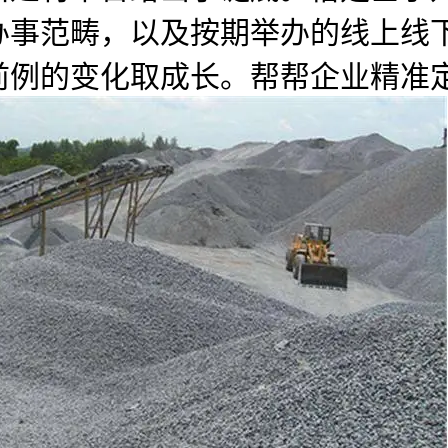
办事范畴，以及按期举办的线上线
前例的变化取成长。帮帮企业精准