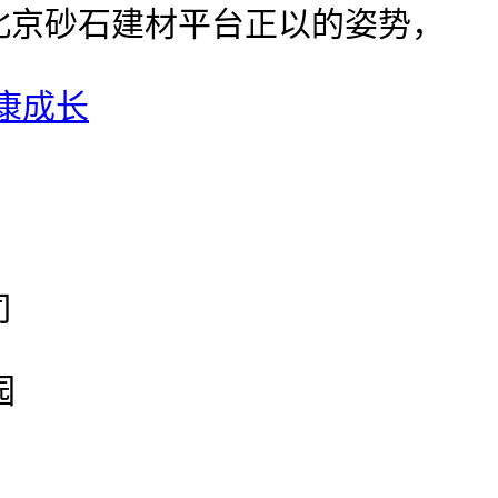
北京砂石建材平台正以的姿势，
康成长
司
园