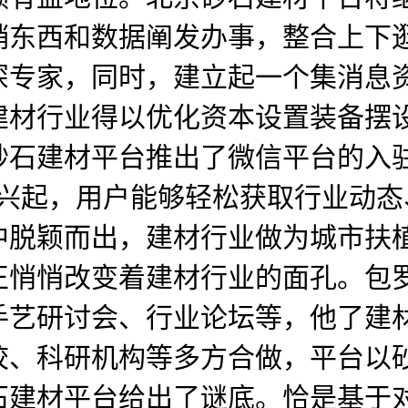
销东西和数据阐发办事，整合上下
深专家，同时，建立起一个集消息
建材行业得以优化资本设置装备摆
砂石建材平台推出了微信平台的入
的兴起，用户能够轻松获取行业动
中脱颖而出，建材行业做为城市扶
正悄悄改变着建材行业的面孔。包
手艺研讨会、行业论坛等，他了建
校、科研机构等多方合做，平台以
石建材平台给出了谜底。恰是基于