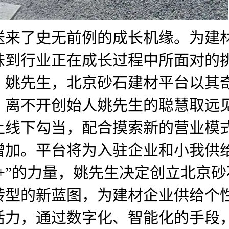
送来了史无前例的成长机缘。为建
到行业正在成长过程中所面对的挑
，姚先生，北京砂石建材平台以其
，离不开创始人姚先生的聪慧取远
上线下勾当，配合摸索新的营业模
增加。平台将为入驻企业和小我供
+”的力量，姚先生决定创立北京
转型的新蓝图，为建材企业供给个
活力，通过数字化、智能化的手段