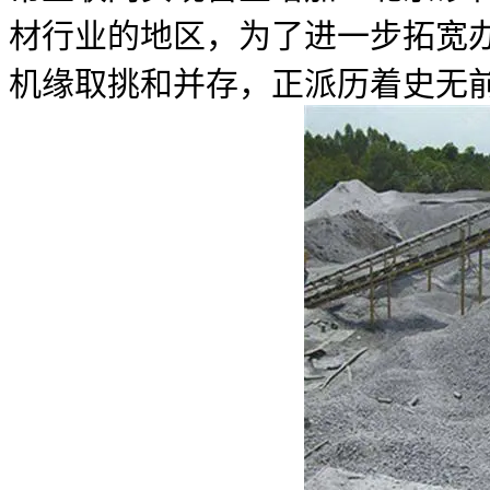
材行业的地区，为了进一步拓宽
机缘取挑和并存，正派历着史无