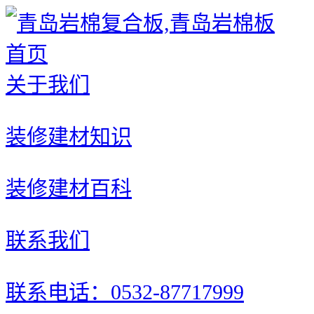
首页
关于我们
装修建材知识
装修建材百科
联系我们
联系电话：0532-87717999