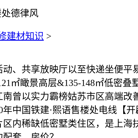
楼处德律风
修建材知识
>
、共享放映厅以至快递坐便平易
21㎡瞰景高层&135-148㎡低密
江南曾以实力霸榜姑苏市区高端改
0年中国铁建·熙语售楼处电线【
片区内稀缺低密墅类住区，是上海
边配套，房价？