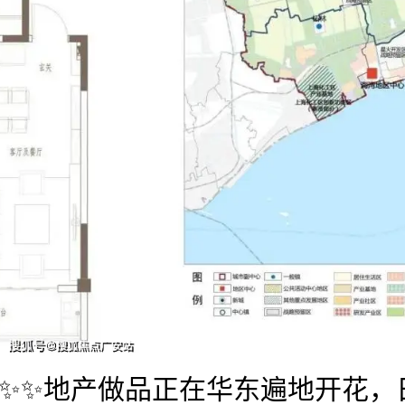
:✨✨地产做品正在华东遍地开花