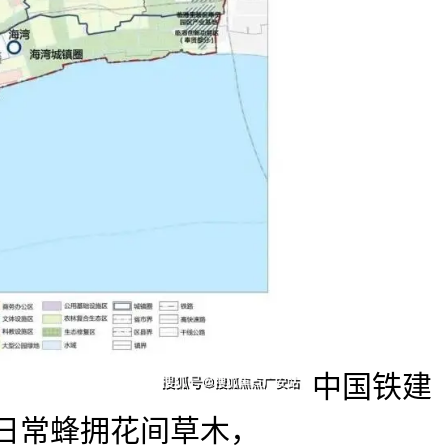
中国铁建
，日常蜂拥花间草木，