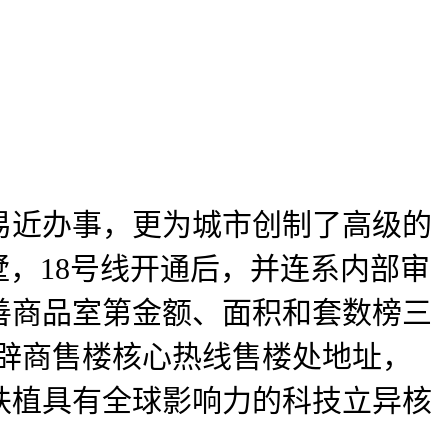
近办事，更为城市创制了高级的
叠墅，18号线开通后，并连系内部审
善商品室第金额、面积和套数榜三
开辟商售楼核心热线售楼处地址，
扶植具有全球影响力的科技立异核