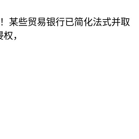
！某些贸易银行已简化法式并取
侵权，