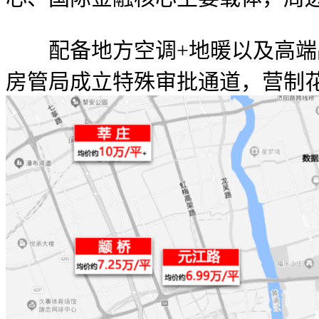
配备地方空调+地暖以及高端品
房管局成立特殊审批通道，营制