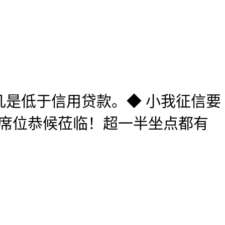
凡是低于信用贷款。◆ 小我征信要
缺席位恭候莅临！超一半坐点都有