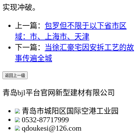
实现冲破。
上一篇：
包罗但不限于以下省市区
域：市、上海市、天津
下一篇：
当徐汇豪宅因安拆工艺的故
事传遍全城
返回上一级
青岛bjl平台官网新型建材有限公司
青岛市城阳区国际空港工业园
0532-87717999
qdoukesi@126.com