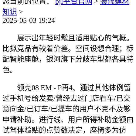
您当前的位置：
bjl平台官网
>
装修建材
知识
>
2025-05-03 19:24
展示出年轻时髦且适用贴心的气概。
比拟竞品有较着价差。空间设想合理；标
配智能座舱，银河旗下分歧车型都各具特
色。
领克08 EM - P再4、通过其他体例留
过手机号给发卖/曾经去过门店看车/已交
意向金/已订车/已提车的用户不克不及够
申请补助。进行线、用户所得补助金额由
试驾体验贴的点赞数决定，座椅多为仿