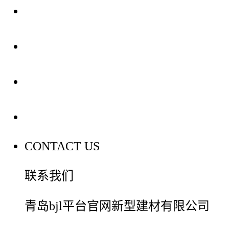
关于我们
装修建材知识
装修建材百科
联系我们
CONTACT US
联系我们
青岛bjl平台官网新型建材有限公司