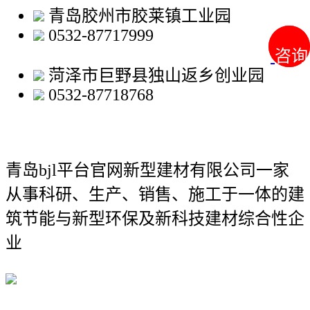
青岛胶州市胶莱镇工业园
0532-87717999
咨询
咨询
菏泽市巨野县独山返乡创业园
0532-87718768
青岛bjl平台官网新型建材有限公司
一家
从事科研、生产、销售、施工于一体的建
筑节能与新型环保及新科技建材综合性企
业