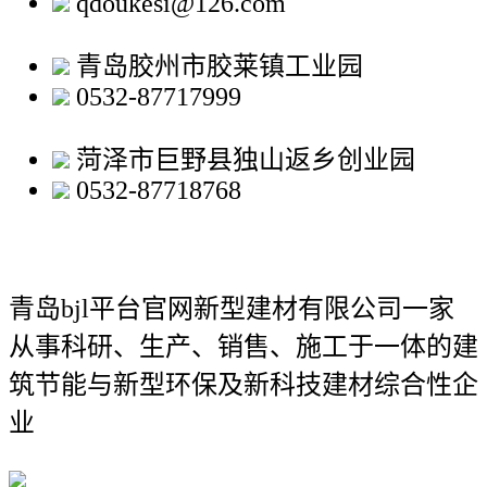
qdoukesi@126.com
青岛胶州市胶莱镇工业园
0532-87717999
菏泽市巨野县独山返乡创业园
0532-87718768
青岛bjl平台官网新型建材有限公司
一家
从事科研、生产、销售、施工于一体的建
筑节能与新型环保及新科技建材综合性企
业