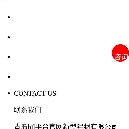
关于我们
装修建材知识
装修建材百科
咨询
咨询
联系我们
CONTACT US
联系我们
青岛bjl平台官网新型建材有限公司