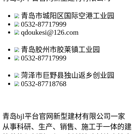
青岛市城阳区国际空港工业园
0532-87717999
qdoukesi@126.com
青岛胶州市胶莱镇工业园
0532-87717999
菏泽市巨野县独山返乡创业园
0532-87718768
青岛bjl平台官网新型建材有限公司
一家
从事科研、生产、销售、施工于一体的建