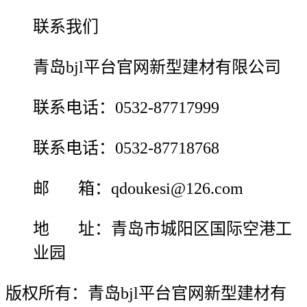
联系我们
青岛bjl平台官网新型建材有限公司
联系电话：0532-87717999
联系电话：0532-87718768
邮 箱：qdoukesi@126.com
地 址：青岛市城阳区国际空港工
业园
版权所有：青岛bjl平台官网新型建材有