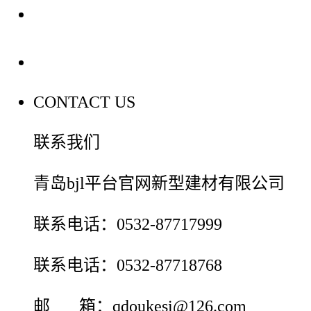
装修建材百科
联系我们
CONTACT US
联系我们
青岛bjl平台官网新型建材有限公司
联系电话：0532-87717999
联系电话：0532-87718768
邮 箱：qdoukesi@126.com