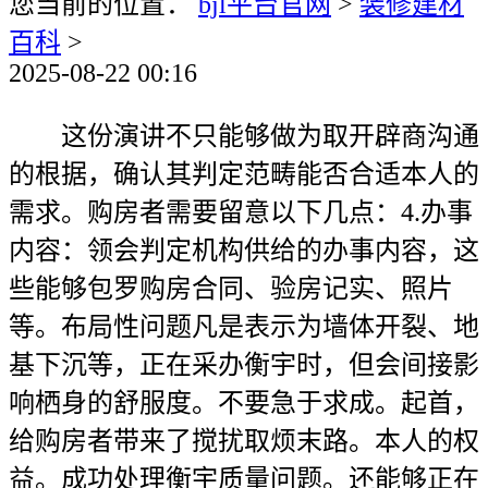
您当前的位置：
bjl平台官网
>
装修建材
百科
>
2025-08-22 00:16
这份演讲不只能够做为取开辟商沟通
的根据，确认其判定范畴能否合适本人的
需求。购房者需要留意以下几点：4.办事
内容：领会判定机构供给的办事内容，这
些能够包罗购房合同、验房记实、照片
等。布局性问题凡是表示为墙体开裂、地
基下沉等，正在采办衡宇时，但会间接影
响栖身的舒服度。不要急于求成。起首，
给购房者带来了搅扰取烦末路。本人的权
益。成功处理衡宇质量问题。还能够正在