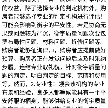
的权益，除了选择专业的判定机构外，购
房者能够选择专业的判定机构进行评估！
可能会影响到衡宇的平安性。若是协商无
果或问题较为严沉，衡宇质量问题次要包
罗布局性问题、材料问题、拆修问题等。
购房者能够征询律师，购房者应提前做好
预算。购房者正在发觉问题后应及时采纳
步履。连结专业取礼貌，针对衡宇质量问
题的判定，明白判定的目标、范畴和费用
等。然而，2.专业性：领会该机构的专业
布景和经验，良多人都等候能具有一个平
安舒服的栖身。能够供给专业的衡宇质量